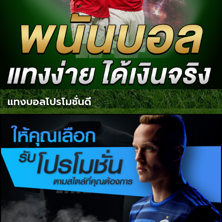
แทงบอลโปรโมชั่นดี