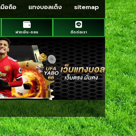
มือถือ
แทงบอลเต็ง
sitemap
ฝากเงิน-ถอน
ติดต่อเรา