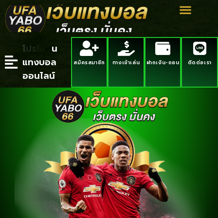
โ
ป
ร
โ
ม
ช
น
แ
ท
ง
บ
อ
ล
สมัครสมาชิก
ทางเข้าเล่น
ฝากเงิน-ถอน
ติดต่อเรา
อ
อ
น
ไ
ล
น