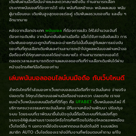
เดิมพันผ่านมือถือนั้นง่ายและสะดวกสบายยิ่งขึ้น ท่านสามารถเลือก
ประเภทพนันบอลที่ต้องการได้ เช่น พนันทีมเหย้าชนะ พนันผลเสมอ พนัน
ผู้มาเยือนชนะ เดิมพันสูงสุดของแต่ละคู่ เดิมพันผลรวมของทีม และอื่น ๆ
อีกมากมาย
หลังจากเลือกประเภท
พนันบอล
ที่ต้องการแล้ว ให้ใส่จำนวนเงินที่
ต้องการเดิมพัน จากนั้นกดยืนยันผ่านมือถือ เมื่อได้รับการยืนยันแล้ว การ
เดิมพันของคุณจะถูกบันทึกและจะจ่ายหรือไม่นั้นขึ้นอยู่กับผลการแข่งขัน
ของทีมที่คุณเลือกเดิมพันและท่านสามารถเข้าไปดูผลพนันบอลผ่านหน้าจอ
มือถือจะทำให้คุณแทงบอลได้อย่างสบายใจ ท่านสามารถแทงบอลได้
ตลอดเวลาและสามารถติดตามผลบอลของทีมที่ท่านเลือกเดิมพันได้ผ่าน
หน้าจอโทรศัพท์มือถือของท่าน
เล่นพนันบอลออนไลน์บนมือถือ กับเว็บไหนดี
สำหรับใครที่กำลังมองหาเว็บแทงบอลบนมือถือที่การเงินมั่นคง จ่ายจริง
ปลอดภัย ให้คุณได้แทงบอลผ่านมือถืออย่างสะดวก ปลอดภัย เราขอ
แนะนำเว็บพนันบอลบนมือถือที่ดีที่สุด คือ
UFABET
เว็บพนันออนไลน์ ที่
บริการครบวงจรและการเงินมั่นคง มีทีมงานหลังบ้านพัฒนา ปรับปรุง
ระบบ โดยระบบที่เราพัฒนาขึ้นในปัจจุบันนี้ถือเป็นระบบที่ทันสมัยที่สุด
ระบบจะให้ผู้เล่นผ่านบราวเซอร์หรือโทรศัพท์โดยไม่ต้องโหลดแอพเหมือน
เว็บไซต์อื่น ๆ นอกจากนี้ยังมีระบบฝากถอนเงินอัตโนมัติ ระบบสมัคร
สมาชิก AUTO เว็บไซต์ของเรายังมีทีมงานที่พร้อมตอบคำถาม แก้ไข