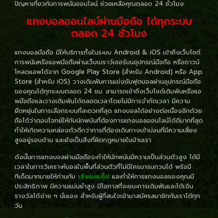
ปัญหาเกี่ยวกับการพนันออนไลน์ ช่วยเหลือคุณตลอด 24 ชั่วโมง
แทงบอลออนไลน์ผ่านมือถือ ได้ทุกระบบ
ตลอด 24 ชั่วโมง
แทงบอลมือถือ มีให้บริการทั้งในระบบ Android & iOS เข้าถึงเว็บไซต์
การพนันหรือแอพมือถือผ่านเว็บเบราว์เซอร์บนอุปกรณ์มือถือ หรือดาวน์
โหลดแอพได้จาก Google Play Store (สำหรับ Android) หรือ App
Store (สำหรับ iOS) วางเดิมพันการแข่งขันฟุตบอลผ่านอุปกรณ์มือถือ
ของคุณได้ทุกระบบตลอด 24 ชม. สามารถเข้าถึงเว็บไซต์เดิมพันหรือแอ
พมือถือและวางเดิมพันได้ตลอดเวลาโดยไม่มีการจำกัดเวลา มีความ
ยืดหยุ่นในการเลือกระบบที่สะดวกที่สุด แทงบอลได้อย่างต่อเนื่องอีกด้วย
ถือได้ว่าตอบโจทย์ให้กับนักพนันที่ต้องการแทงบอลออนไลน์ได้ดีมากที่สุด
ทำให้เกิดความคล่องตัวดีกว่าการที่ต้องเดินทางเข้าบ่อนที่มีความเสี่ยง
สูงอยู่รอบด้าน และยังเป็นสิ่งที่ผิดกฎหมายในบ้านเรา
ดังนั้นการแทงบอลผ่านมือถือจะทำให้นักพนันมีความเป็นส่วนตัวสูง ได้มี
เวลาในการวิเคราะห์บอลในพื้นที่ส่วนตัวที่ไม่มีใครมารบกวนได้ พร้อมี
ทีเด็ดมากมายให้ท่านกับ
เซียนสเต็ป
และทำให้การแทงบอลของคุณมี
ประสิทธิภาพ มีความแม่นยำสูง มีโอกาสที่จะชนะการเดิมพันและได้เงิน
รางวัลได้ง่าย ๆ นั่นเอง สำหรับผู้ที่สนใจเข้ามาสมัครสมาชิกกับเราได้ทุก
วัน