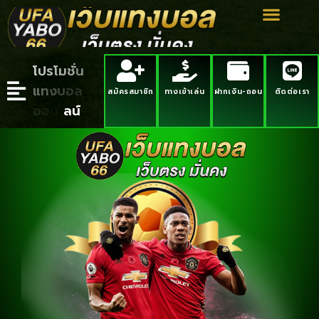
โ
ป
ร
โ
ม
ช
น
แ
ท
ง
บ
อ
ล
สมัครสมาชิก
ทางเข้าเล่น
ฝากเงิน-ถอน
ติดต่อเรา
อ
อ
น
ไ
ล
น