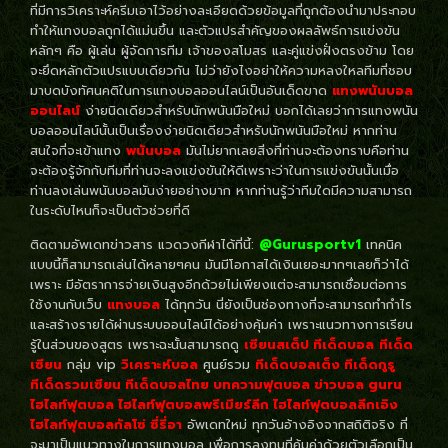
ที่มีการวิเคราะห์ครีมเอาไว้อย่างละเอียดด้วยข้อมูลที่ถูกต้องนำมาประกอบ
ทำให้แทงบอลถูกได้แม่นขึ้น และตัวแปรสำคัญของผลลัพธ์การแข่งขัน
หลักๆ คือ ผู้เล่น ผู้จัดการทีม เจ้าของสโมสร และคู่แข่งฝั่งตรงข้าม โดย
จะยึดหลักตัวแปรแบบเดียวกัน ไม่ว่ายังไงอย่าให้ความหลงใหลทีมที่ชอบ
มาบดบังทัศนคติในการแทงบอลออนไลน์เป็นอันเด็ดขาด
แทงพนันบอล
ออนไลน์
ง่ายนิดเดียวสำหรับนักพนันมือใหม่ บอกได้เลยว่าการแทงพนัน
บอลออนไลน์นั้นเป็นเรื่องง่ายนิดเดียวสำหรับนักพนันมือใหม่ หากท่าน
สนใจที่จะเข้าแทง
พนันบอล
มันไม่ยากเลยสิ่งที่ท่านจะต้องทราบคือท่าน
จะต้องรู้จักกับทีมที่ท่านจะลงแข่งขันให้ดีเพราะว่าในการแข่งขันนั้นเมื่อ
ท่านลงเล่นพนันบอลมันง่ายอย่างมาก หากท่านรู้ว่าทีมใดมีความสามารถ
ในระดับไหนก็จะเป็นตัวช่วยที่ดี
ติดตามอัพเดทข่าวสาร แวดวงกีฬาได้ที่นี้:
@Gurusportv1
เทคนิค
แบบนี้ก็สามารถเล่นได้หลายๆคน มันมีโอกาสได้เงินเยอะมากๆเลยก็ว่าได้
เพราะ
มีอัตราการจ่ายเงินสูงอีกด้วยไม่เพียงแต่จะสามารถเชื่อมต่อการ
ใช้งานกับเว็บ
แทงบอล
ได้ทุกวัน นี่ยังเป็นช่องทางที่จะสามารถทำกำไร
และสร้างรายได้ผ่านระบบออนไลน์ได้อย่างคุ้มค่า เพราะแนวทางการเรียน
รู้ในส่วนของสูตร
เพราะฉะนั้นสามารถดู
เซียนสเต็ป ทีเด็ดบอล
ทีเด็ด
เซียน
กลุ่ม vip
วิเคราะห์บอล
ศูนย์รวม
ทีเด็ดบอลเต็ง
ทีเด็ดกูรู
ทีเด็ดรวมเซียน ทีเด็ดบอลไทย
บทความฟุตบอล
ข่าวบอล guru
ไฮไลท์ฟุตบอล ไฮไลท์ฟุตบอลพรีเมียร์ลีก ไฮไลท์ฟุตบอลลีกเอิง
ไฮไลท์ฟุตบอลกัลโซ่ ซี่รี่อา
อัพเดทใหม่ ทุกวันอ้างอิงจากสถิติจริง ที่
จะมาเป็นแนวทางในการแทงบอล เพื่อการลงทุนที่คุ้มค่าด้วยตัวเลือกเป็น