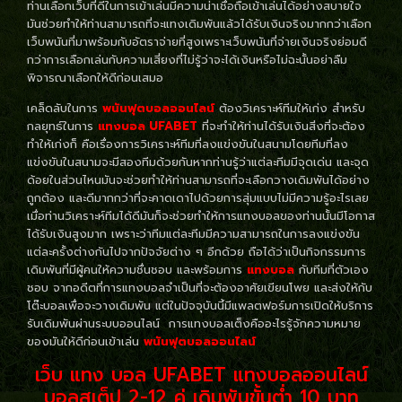
ท่านเลือกเว็บที่ดีในการเข้าเล่นมีความน่าเชื่อถือเข้าเล่นได้อย่างสบายใจ
มันช่วยทำให้ท่านสามารถที่จะแทงเดิมพันแล้วได้รับเงินจริงมากกว่าเลือก
เว็บพนันที่มาพร้อมกับอัตราจ่ายที่สูงเพราะเว็บพนันที่จ่ายเงินจริงย่อมดี
กว่าการเลือกเล่นกับความเสี่ยงที่ไม่รู้ว่าจะได้เงินหรือไม่ฉะนั้นอย่าลืม
พิจารณาเลือกให้ดีก่อนเสมอ
เคล็ดลับในการ
พนันฟุตบอลออนไลน์
ต้องวิเคราะห์ทีมให้เก่ง สำหรับ
กลยุทธ์ในการ
แทงบอล UFABET
ที่จะทำให้ท่านได้รับเงินสิ่งที่จะต้อง
ทำให้เก่งก็ คือเรื่องการวิเคราะห์ทีมที่ลงแข่งขันในสนามโดยทีมที่ลง
แข่งขันในสนามจะมีสองทีมด้วยกันหากท่านรู้ว่าแต่ละทีมมีจุดเด่น และจุด
ด้อยในส่วนไหนมันจะช่วยทำให้ท่านสามารถที่จะเลือกวางเดิมพันได้อย่าง
ถูกต้อง และดีมากกว่าที่จะคาดเดาไปด้วยการสุ่มแบบไม่มีความรู้อะไรเลย
เมื่อท่านวิเคราะห์ทีมได้ดีมันก็จะช่วยทำให้การแทงบอลของท่านนั้นมีโอกาส
ได้รับเงินสูงมาก เพราะว่าทีมแต่ละทีมมีความสามารถในการลงแข่งขัน
แต่ละครั้งต่างกันไปจากปัจจัยต่าง ๆ อีกด้วย ถือได้ว่าเป็นกิจกรรมการ
เดิมพันที่มีผู้คนให้ความชื่นชอบ และพร้อมการ
แทงบอล
กับทีมที่ตัวเอง
ชอบ จากอดีตที่การแทงบอลจำเป็นที่จะต้องอาศัยเขียนโพย และส่งให้กับ
โต๊ะบอลเพื่อจะวางเดิมพัน แต่ในปัจจุบันนี้มีแพลตฟอร์มการเปิดให้บริการ
รับเดิมพันผ่านระบบออนไลน์ การแทงบอลเต็งคืออะไรรู้จักความหมาย
ของมันให้ดีก่อนเข้าเล่น
พนันฟุตบอลออนไลน์
เว็บ แทง บอล UFABET แทงบอลออนไลน์
บอลสเต็ป 2-12 คู่ เดิมพันขั้นต่ำ 10 บาท