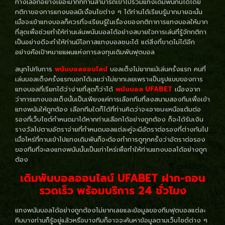
ทางเลือกอย่างเยอะมากที่ท่านสามารถเข้าไปร่วมแทงเดิมพันกันได้โดย
กติกาของการแทงบอลมีเงื่อนไขต่าง ๆ ได้ท่านได้เรียนรู้มากมายฉะนั้น
เมื่อจะเข้าแทงบอลก็ควรที่จะเรียนรู้ในเรื่องของกติกาการแทงบอลให้มาก
ที่สุดเพื่อช่วยทำให้ท่านเล่นพนันบอลได้อย่างสบายใจการเล่นที่รู้จักกติกา
เป็นอย่างดีจะทำให้ท่านมีโอกาสแทงบอลชนะได้ แต่สิ่งที่ขาดไม่ได้อีก
อย่างคือเป้าหมายแผนแห่งการลงทุนเดิมพันฟุตบอล
สนุกไปกับการ
พนันบอลออนไลน์
บอลเต็งไม่ยากแม้เล่นครั้งแรก คนที่
เล่นบอลเต็งครั้งแรกบอกได้เลยว่าไม่ยากเลยเพราะเป็นรูปแบบของการ
แทงบอลที่เรียกได้ว่าง่ายที่สุดก็ว่าได้
พนันบอล UFABET
เนื่องจาก
ว่าการแทงบอลเต็งนั้นเป็นเพียงแค่การเลือกทีมที่ลงสนามสองทีมเพื่อเข้า
แทงพนันให้ถูกต้อง เลือกทีมใดก็ได้ที่ท่านคิดว่าจะเอาชนะเหนือแต้มต่อ
รองที่เว็บไซต์กำหนดมาได้หากท่านเลือกได้อย่างถูกต้อง ก็จะได้รับเงิน
รางวัลไปตามอัตราจ่ายที่กำหนดบอลแต่ละคู่จะมีอัตราต่อรองที่ต่างกันไป
เมื่อไหร่ที่ทานเข้าไปแทงเดิมพันก็จะต้องทำการดูทุกครั้งว่าอัตราต่อรอง
ของทีมที่จะลงแทงพนันนั้นเป็นเท่าไหร่เพื่อทำให้ท่านแทงบอลได้อย่างถูก
ต้อง
เดิมพันบอลออนไลน์ UFABET
ฝาก-ถอน
รวดเร็ว พร้อมบริการ 24 ชั่วโมง
แทงพนันบอลได้อย่างถูกต้องไม่ยากเลยและข้อมูลของทีมฟุตบอลแต่ละ
ทีมบางท่านก็รู้อยู่แล้วหรือบางทีมก็อาจจะค้นหาข้อมูลตามเว็บไซต์ต่าง ๆ