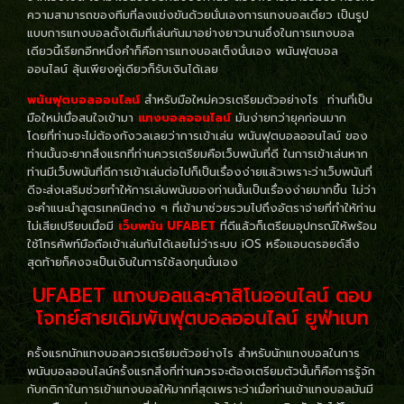
ความสามารถของทีมที่ลงแข่งขันด้วยนั่นเองการแทงบอลเดี่ยว เป็นรูป
แบบการแทงบอลดั้งเดิมที่เล่นกันมาอย่างยาวนานซึ่งในการแทงบอล
เดียวนี้เรียกอีกหนึ่งคำก็คือการแทงบอลเต็งนั่นเอง พนันฟุตบอล
ออนไลน์ ลุ้นเพียงคู่เดียวก็รับเงินได้เลย
พนันฟุตบอลออนไลน์
สำหรับมือใหม่ควรเตรียมตัวอย่างไร ท่านที่เป็น
มือใหม่เมื่อสนใจเข้ามา
แทงบอลออนไลน์
มันง่ายกว่ายุคก่อนมาก
โดยที่ท่านจะไม่ต้องกังวลเลยว่าการเข้าเล่น พนันฟุตบอลออนไลน์ ของ
ท่านนั้นจะยากสิ่งแรกที่ท่านควรเตรียมคือเว็บพนันที่ดี ในการเข้าเล่นหาก
ท่านมีเว็บพนันที่ดีการเข้าเล่นต่อไปก็เป็นเรื่องง่ายแล้วเพราะว่าเว็บพนันที่
ดีจะส่งเสริมช่วยทำให้การเล่นพนันของท่านนั้นเป็นเรื่องง่ายมากขึ้น ไม่ว่า
จะคำแนะนำสูตรเทคนิคต่าง ๆ ที่เข้ามาช่วยรวมไปถึงอัตราจ่ายที่ทำให้ท่าน
ไม่เสียเปรียบเมื่อมี
เว็บพนัน UFABET
ที่ดีแล้วก็เตรียมอุปกรณ์ให้พร้อม
ใช้โทรศัพท์มือถือเข้าเล่นกันได้เลยไม่ว่าระบบ iOS หรือแอนดรอยด์สิ่ง
สุดท้ายก็คงจะเป็นเงินในการใช้ลงทุนนั่นเอง
UFABET แทงบอลและคาสิโนออนไลน์
ตอบ
โจทย์สายเดิมพันฟุตบอลออนไลน์ ยูฟ่าเบท
ครั้งแรกนักแทงบอลควรเตรียมตัวอย่างไร สำหรับนักแทงบอลในการ
พนันบอลออนไลน์ครั้งแรกสิ่งที่ท่านควรจะต้องเตรียมตัวนั้นก็คือการรู้จัก
กับกติกาในการเข้าแทงบอลให้มากที่สุดเพราะว่าเมื่อท่านเข้าแทงบอลมันมี