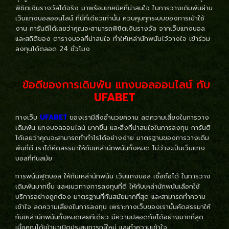
พิชิตเงินรางวัลได้จริง มาพร้อมเทคนิคที่น่าสนใจ ในการวางเดิมพันผ่าน
เว็บแทงบอลออนไลน์ ที่นี่ที่เดียวเท่านั้น ควบคุมทุกระบบของการเข้าใช้
งาน การันตีได้เลยว่าคุณจะสามารถพิชิตเงินรางวัล จากเว็บแทงบอล
และสถิติของ ตารางบอลที่น่าสนใจ ทำให้เหล่านักพนันไว้วางใจ เข้าร่วม
ลงทุนได้ตลอด 24 ชั่วโมง
ข้อดีของการเดิมพัน แทงบอลออนไลน์ กับ
UFABET
ทางเว็บ
UFABET
ของเรามีสิ่งอำนวยความ ลดความเสี่ยงในการวาง
เดิมพัน แทงบอลออนไลน์ มากขึ้น และสิ่งที่น่าสนใจในการลงทุน การันตี
ได้เลยว่าคุณจะสามารถทำกำไรได้อย่างง่าย มาตรฐานของการวางเดิม
พันที่ดี เราได้คัดสรรมาให้กับเหล่านักพนันทั้งหมด ไม่ว่าจะเป็นเว็บแทง
บอลที่ทันสมัย
การพนันฟุตบอล ให้กับเหล่านักพนัน เว็บแทงบอล เชื่อถือได้ ในการวาง
เดิมพันมากขึ้น และแนวทางการลงทุนที่ดี ให้กับเหล่านักพนันเลือกใช้
บริการอย่างถูกต้อง มาตรฐานที่ทันสมัยมากที่สุด และสามารถทำความ
เข้าใจ ลดความเสี่ยงในการลงทุน เพราะทางเว็บของเรานั้นคัดสรรมาให้
กับเหล่านักพนันทั้งหมดเลยทีเดียว มีความปลอดภัยได้อย่างมากที่สุด
เมื่อคุณได้เข้ามาเปิดประสบการณ์ใหม่ และทำความเข้าใจ