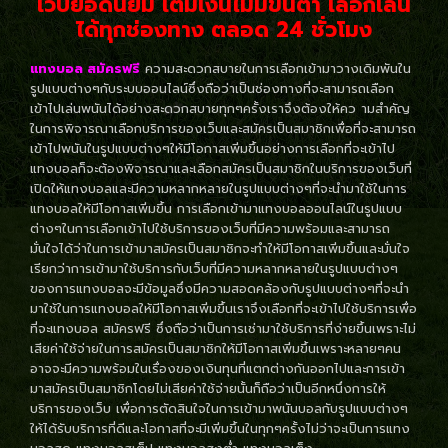
เว็บยอดนิยม เติมเงินไม่มีขั้นต่ำ เลือกเล่น
ได้ทุกช่องทาง ตลอด 24 ชั่วโมง
แทงบอล สมัครฟรี
ความสะดวกสบายในการเลือกเข้ามาวางเดิมพันใน
รูปแบบต่างๆกับระบบออนไลน์ซึ่งถือว่าเป็นช่องทางที่จะสามารถเลือก
เข้าไปเล่นพนันได้อย่างสะดวกสบายทุกๆครั้งเราจึงต้องให้คว ามสำคัญ
ในการพิจารณาเลือกบริการของเว็บและสมัครเป็นสมาชิกเพื่อที่จะสามารถ
เข้าไปพนันในรูปแบบต่างๆให้มีโอกาสเพิ่มขึ้นอย่างการเลือกที่จะเข้าไป
แทงบอลก็จะต้องพิจารณาและเลือกสมัครเป็นสมาชิกในบริการของเว็บที่
เปิดให้แทงบอลและมีความหลากหลายในรูปแบบต่างๆที่จะนำมาใช้ในการ
แทงบอลให้มีโอกาสเพิ่มขึ้น การเลือกเข้ามาแทงบอลออนไลน์ในรูปแบบ
ต่างๆในการเลือกเข้าไปใช้บริการของเว็บที่มีความพร้อมและสามารถ
มั่นใจได้ว่าในการเข้ามาสมัครเป็นสมาชิกจะทำให้มีโอกาสเพิ่มขึ้นและมั่นใจ
เรียกว่าการเข้ามาใช้บริการกับเว็บที่มีความหลากหลายในรูปแบบต่างๆ
ของการแทงบอลจะมีข้อมูลซึ่งมีความสอดคล้องกับรูปแบบต่างๆที่จะนำ
มาใช้ในการแทงบอลให้มีโอกาสเพิ่มขึ้นเราจึงเลือกที่จะเข้าไปใช้บริการเพื่อ
ที่จะแทงบอล สมัครฟรี ซึ่งถือว่าเป็นการเช่ามาใช้บริการที่ง่ายขึ้นเพราะไม่
เสียค่าใช้จ่ายในการสมัครเป็นสมาชิกให้มีโอกาสเพิ่มขึ้นเพราะหลายๆคน
อาจจะมีความพร้อมในเรื่องของเงินทุนที่แตกต่างกันออกไปและการเข้า
มาสมัครเป็นสมาชิกโดยไม่เสียค่าใช้จ่ายนั้นก็ถือว่าเป็นอีกหนึ่งการให้
บริการของเว็บ เพื่อการตัดสินใจในการเข้ามาพนันบอลกับรูปแบบต่างๆ
ให้ได้รับบริการที่ดีและโอกาสที่จะมีเพิ่มขึ้นในทุกๆครั้งไม่ว่าจะเป็นการแทง