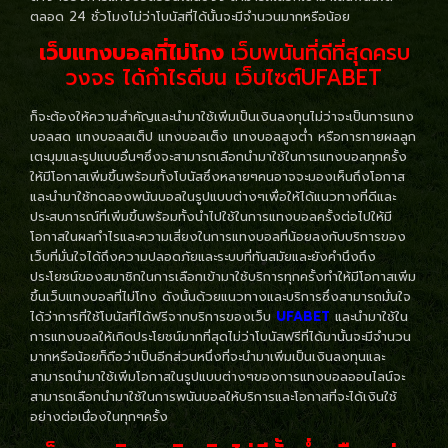
ตลอด 24 ชั่วโมงไม่ว่าโบนัสที่ได้นั้นจะมีจำนวนมากหรือน้อย
เว็บแทงบอลที่ไม่โกง
เว็บพนันที่ดีที่สุดครบ
วงจร ได้กำไรดีบน เว็บไซต์UFABET
ก็จะต้องให้ความสำคัญและนำมาใช้เพิ่มเป็นเงินลงทุนไม่ว่าจะเป็นการแทง
บอลสด แทงบอลสเต็ป แทงบอลเต็ง แทงบอลสูงต่ำ หรือการทายผลลูก
เตะมุมและรูปแบบอื่นๆซึ่งจะสามารถเลือกนำมาใช้ในการแทงบอลทุกครั้ง
ให้มีโอกาสเพิ่มขึ้นพร้อมทั้งโบนัสซึ่งหลายๆคนอาจจะมองเห็นถึงโอกาส
และนำมาใช้ทดลองพนันบอลในรูปแบบต่างๆเพื่อให้ได้แนวทางที่ดีและ
ประสบการณ์ที่เพิ่มขึ้นพร้อมทั้งนำไปใช้ในการแทงบอลครั้งต่อไปให้มี
โอกาสในผลกำไรและความเสี่ยงในการแทงบอลที่น้อยลงกับบริการของ
เว็บที่มั่นใจได้ถึงความปลอดภัยและระบบที่ทันสมัยและยังคำนึงถึง
ประโยชน์ของสมาชิกในการเลือกเข้ามาใช้บริการทุกครั้งทำให้มีโอกาสเพิ่ม
ขึ้นเว็บแทงบอลที่ไม่โกง ดังนั้นด้วยแนวทางและบริการซึ่งสามารถมั่นใจ
ได้ว่าการที่ใช้โบนัสที่ได้ฟรีจากบริการของเว็บ
UFABET
และนำมาใช้ใน
การแทงบอลให้เกิดประโยชน์มากที่สุดไม่ว่าโบนัสฟรีที่ได้มานั้นจะมีจำนวน
มากหรือน้อยก็ถือว่าเป็นอีกส่วนหนึ่งที่จะนำมาเพิ่มเป็นเงินลงทุนและ
สามารถนำมาใช้เพิ่มโอกาสในรูปแบบต่างๆของการแทงบอลออนไลน์จะ
สามารถเลือกนำมาใช้ในการพนันบอลให้บริการและโอกาสที่จะได้เงินใช้
อย่างต่อเนื่องในทุกๆครั้ง