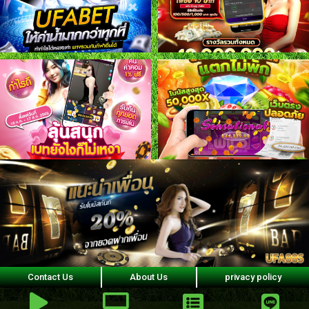
Contact Us
About Us
privacy policy