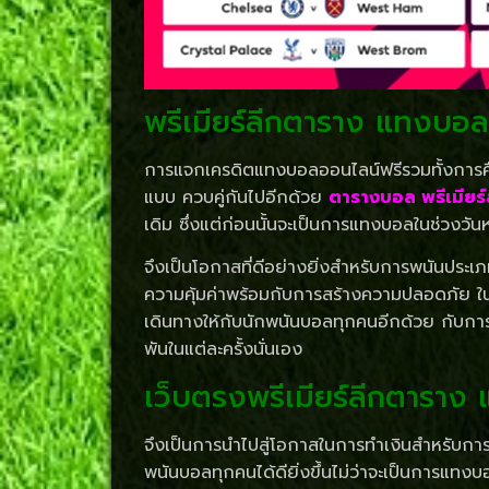
พรีเมียร์ลีกตาราง แทงบอลพร
การแจกเครดิตแทงบอลออนไลน์ฟรีรวมทั้งการคืน
แบบ ควบคู่กันไปอีกด้วย
ตารางบอล พรีเมียร์
เดิม ซึ่งแต่ก่อนนั้นจะเป็นการแทงบอลในช่วงวันหย
จึงเป็นโอกาสที่ดีอย่างยิ่งสำหรับการพนันประเ
ความคุ้มค่าพร้อมกับการสร้างความปลอดภัย ในเ
เดินทางให้กับนักพนันบอลทุกคนอีกด้วย กับการ
พันในแต่ละครั้งนั่นเอง
เว็บตรงพรีเมียร์ลีกตาราง 
จึงเป็นการนำไปสู่โอกาสในการทำเงินสำหรับกา
พนันบอลทุกคนได้ดียิ่งขึ้นไม่ว่าจะเป็นการแทง