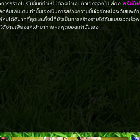
นึ่งการสร้างโปรโมชั่นที่ทำให้ไม่ต้องนำเงินตัวเองออกไปเสี่ยง
พรีเมี
คล็ดลับเพิ่มเติมเท่านั้นเองเป็นการสร้างความมั่นใจอีกหนึ่งระดับแ
ม่ได้ดีมากที่สุดและทั้งนี้ก็ยังเป็นการสร้างรายได้กันแบบรวดเร็วพร
ล่นได้ง่ายเพียงแค่เข้ามาทายผลฟุตบอลเท่านั้นเอง