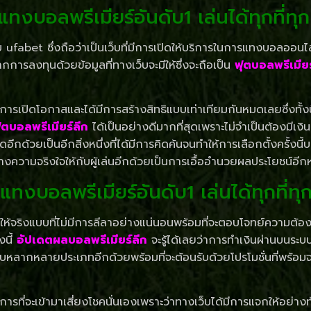
 แทงบอลพรีเมียร์อันดับ1 เล่นได้ทุกที่
ufabet ซึ่งถือว่าเป็นเว็บที่มีการเปิดให้บริการในการแทงบอลออ
การลงทุนด้วยข้อมูลที่ทางเว็บจะมีให้ซึ่งจะถือเป็น
ฟุตบอลพรีเมีย
ารเปิดโอกาสและได้มีการสร้างสิทธิแบบเท่าเทียมกันหมดเลยซึ่งทั้ง
ุตบอลพรีเมียร์ลีก
ได้เป็นอย่างดีมากที่สุดเพราะไม่จำเป็นต้องมีเงินก
กด้วยเป็นอีกสิ่งหนึ่งที่ได้มีการคิดค้นจนทำให้การเลือกตั้งครั้งนี้
างความจริงใจให้กับผู้เล่นอีกด้วยเป็นการเอื้ออำนวยผลประโยชน์อีกหน
ทงบอลพรีเมียร์อันดับ1 เล่นได้ทุกที่ท
ห้จริงแบบที่ไม่มีการลีลาอย่างแน่นอนพร้อมที่จะตอบโจทย์ความต้องกา
งนี้
อัปเดตผลบอลพรีเมียร์ลีก
จะรู้ได้เลยว่าการทำเงินผ่านบนระบบ
ลากหลายประเภทอีกด้วยพร้อมที่จะต้อนรับด้วยโปรโมชั่นที่พร้อมจะส
นการที่จะเข้ามาเสี่ยงโชคนั่นเองเพราะว่าทางเว็บได้มีการแจกให้อย่าง