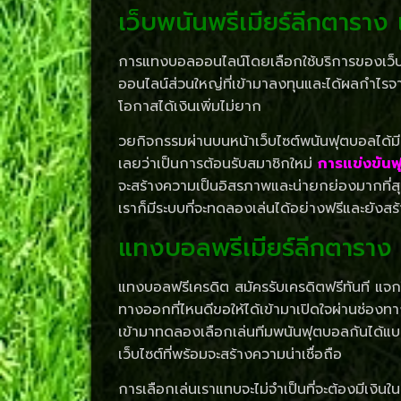
เว็บพนันพรีเมียร์ลีกตาราง
การแทงบอลออนไลน์โดยเลือกใช้บริการของเว็บ 
ออนไลน์ส่วนใหญ่ที่เข้ามาลงทุนและได้ผลกำไรจาก
โอกาสได้เงินเพิ่มไม่ยาก
วยกิจกรรมผ่านบนหน้าเว็บไซต์พนันฟุตบอลได้มีก
เลยว่าเป็นการต้อนรับสมาชิกใหม่
การแข่งขันฟ
จะสร้างความเป็นอิสรภาพและน่ายกย่องมากที่สุดอี
เราก็มีระบบที่จะทดลองเล่นได้อย่างฟรีและยังสร้
แทงบอลพรีเมียร์ลีกตาราง แ
แทงบอลฟรีเครดิต สมัครรับเครดิตฟรีทันที แจกใ
ทางออกที่ไหนดีขอให้ได้เข้ามาเปิดใจผ่านช่องทา
เข้ามาทดลองเลือกเล่นทีมพนันฟุตบอลกันได้แบบห
เว็บไซต์ที่พร้อมจะสร้างความน่าเชื่อถือ
การเลือกเล่นเราแทบจะไม่จำเป็นที่จะต้องมีเงินใ