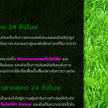
อด 24 ชั่งโมง
แต่ละครั้งกับการแทงบอลในระบบออนไลน์ทุกรูป
ับการรวบรวมเอาคู่บอลในลีกต่างๆที่มีมากกว่า
ดวกรวดเร็ว
โปรแกรมบอลพรีเมียร์ลีก
และ
ดีแน่นอน และยังเป็นการประหยัดต้นทุนในการ
ออุปกรณ์มือถือเพื่อเป็นสื่อกลางในการวางเดิม
ุกเวลาตลอด 24 ชั่งโมง
และนำไปสู่ความคุ้มค่าในการทำเงินให้กับนัก
ีเมียร์ลีก อังกฤษ
และยังเป็นความรวดเร็วใน