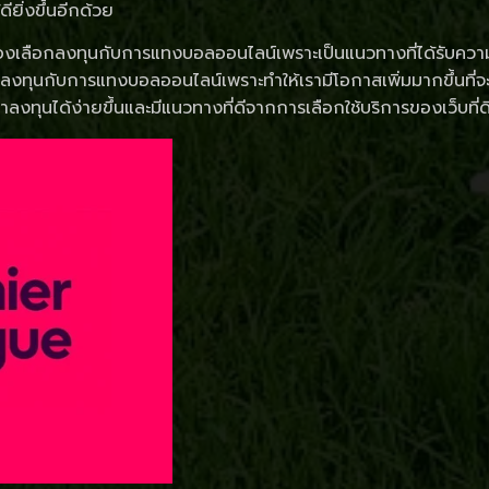
ยิ่งขึ้นอีกด้วย
องเลือกลงทุนกับการแทงบอลออนไลน์เพราะเป็นแนวทางที่ได้รับความนิ
ะลงทุนกับการแทงบอลออนไลน์เพราะทำให้เรามีโอกาสเพิ่มมากขึ้นที
มาลงทุนได้ง่ายขึ้นและมีแนวทางที่ดีจากการเลือกใช้บริการของเว็บที