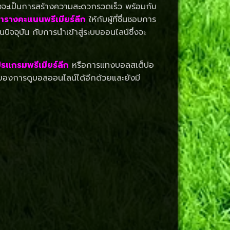
งจะเป็นการสร้างความสะดวกรวดเร็ว พร้อมกับ
ารางคะแนนพรีเมียร์ลีก
ให้กับผู้ที่ชื่นชอบการ
ัจจุบัน กับการนำเข้าสู่ระบบออนไลน์ซึ่งจะ
ปรแกรมพรีเมียร์ลีก
หรือการแทงบอลสเต็ปอ
งการดูบอลออนไลน์ได้อีกด้วยและยังมี