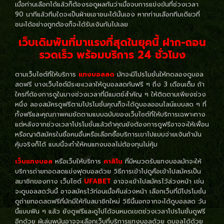
เมื่อท่านเลือกได้แล้วก็ต้องรอดูผลกันว่าเมื่อจบการแข่งขันที่ช่วงเวลา
90 นาทีแล้วทีมใดจะเป็นฝ่ายเอาชนะได้นั้นเอง หากท่านเลือกทีมเดียวที่
ชนะได้อย่างถูกต้องก็จะได้รับเงินกันไปเลย
เว็บเดิมพันที่มาแรงที่สุดในยุคนี้ ฝาก-ถอน
รวดเร็ว พร้อมบริการ 24 ชั่วโมง
ตามเว็บไซต์ที่ให้บริการ
แทงบอลสด
มักจะมีโปรโมชั่นให้ทดลองดูบอล
สดฟรี บางเว็บไซต์มีระยะเวลาให้ดูบอลสดกันฟรี ๆ ถึง 3 เดือนเต็ม ถ้า
ใครที่ต้องการดูในบางช่วงเวลาที่มีแมตช์สำคัญ ๆ ให้ติดตามเพียงช่วง
หนึ่ง ลองสมัครดูฟรีตามโปรโมชั่นคุณก็จะได้ดูบอลออนไลน์แบบสด ๆ ที่
ทั้งฟรีและคุณภาพคมชัดตามแบบฉบับของเว็บไซต์ที่ให้บริการเฉพาะทาง
แต่หลังจากช่วงเวลาโปรโมชั่นแล้วถ้าคุณยังต้องการดูฟรีอาจจะให้เพื่อน
หรือญาติสมัครในชื่อคนอื่นหรือเลือกซื้อบริการเขาไปแบบจ่ายเงินถ้ามัน
คุ้มจริงก็ได้ แบบนี้จะทำให้คนแทงบอลไม่ต้องทุนไม่คุ้ม
เว็บแทงบอล
หรือเว็บให้บริการ
คาสิโน
ที่มีหมวดรับแทงบอลมักจะให้
บริการถ่ายทอดสดแข่งฟุตบอลด้วย วิธีการเข้าไปดูคือเข้าไปสมัครเป็น
สมาชิกของทาง เว็บไซต์
UFABET
อาจจะเข้าไปสมัครไว้ล่วงหน้า เช่น
จะดูบอลสดวันนี้ อาจสมัครไว้ก่อนเมื่อคืนล่วงหน้า เลือกเว็บที่มีโปรโมชั่น
ดูถ่ายทอดสดฟรีที่มักมีให้กับสมาชิกใหม่ วิธีนี้นอกจากจะได้ดูบอลสด วัน
นี้แบบฟิน ๆ แล้ว ยังดูฟรีและดูไปได้จนหมดเขตช่วงเวลาโปรโมชั่นดูฟรี
อีกด้วย ผู้เล่นพนันอาจจะเลือกเว็บที่บริการแทงบอลด้วย ดูบอลได้ด้วย