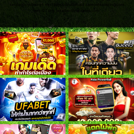
seologix-jobs.net
mp3toyss.download
camomaxracing.com
art-07.org
jazzdanslesvignes.com